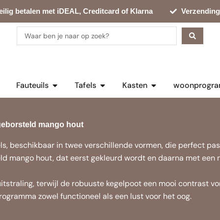
eilig betalen met iDEAL, Creditcard of Klarna
Verzending
Search
...
en Bankstellen
Open Fauteuils
Open Tafels
Open Kasten
Fauteuils
Tafels
Kasten
woonprogra
geborsteld mango hout
, beschikbaar in twee verschillende vormen, die perfect passe
teld mango hout, dat eerst gekleurd wordt en daarna met een 
tstraling, terwijl de robuuste kegelpoot een mooi contrast v
ogramma zowel functioneel als een lust voor het oog.