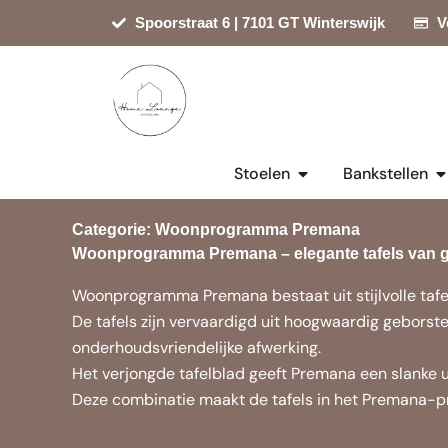
Ga
Spoorstraat 6 | 7101 GT Winterswijk
V
naar
de
inhoud
Open Stoelen
Op
Stoelen
Bankstellen
Categorie: Woonprogramma Premana
Woonprogramma Premana – elegante tafels van 
Woonprogramma Premana bestaat uit stijlvolle tafels
De tafels zijn vervaardigd uit hoogwaardig gebors
onderhoudsvriendelijke afwerking.
Het verjongde tafelblad geeft Premana een slanke ui
Deze combinatie maakt de tafels in het Premana-pr