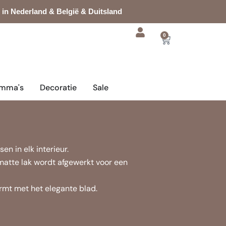
 in Nederland & België & Duitsland
0
Cart
mma's
Decoratie
Sale
n in elk interieur.
matte lak wordt afgewerkt voor een
ormt met het elegante blad.