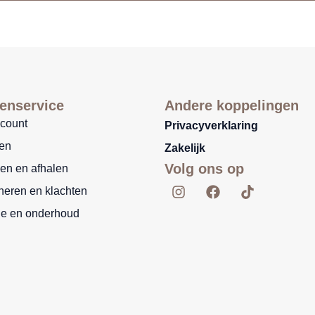
enservice
Andere koppelingen
ccount
Privacyverklaring
len
Zakelijk
Volg ons op
en en afhalen
I
F
T
neren en klachten
n
a
i
s
c
k
ie en onderhoud
t
e
t
a
b
o
g
o
k
r
o
a
k
m