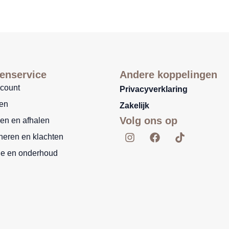
enservice
Andere koppelingen
ccount
Privacyverklaring
len
Zakelijk
Volg ons op
en en afhalen
I
F
T
neren en klachten
n
a
i
s
c
k
ie en onderhoud
t
e
t
a
b
o
g
o
k
r
o
a
k
m