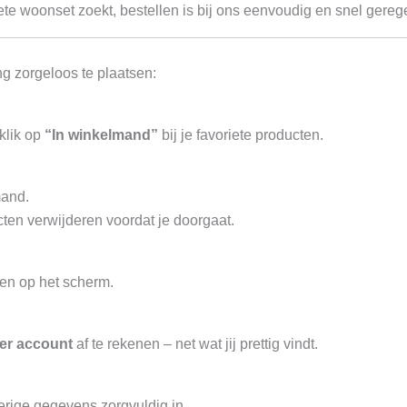
lete woonset zoekt, bestellen is bij ons eenvoudig en snel gereg
g zorgeloos te plaatsen:
klik op
“In winkelmand”
bij je favoriete producten.
mand.
ten verwijderen voordat je doorgaat.
en op het scherm.
er account
af te rekenen – net wat jij prettig vindt.
erige gegevens zorgvuldig in.