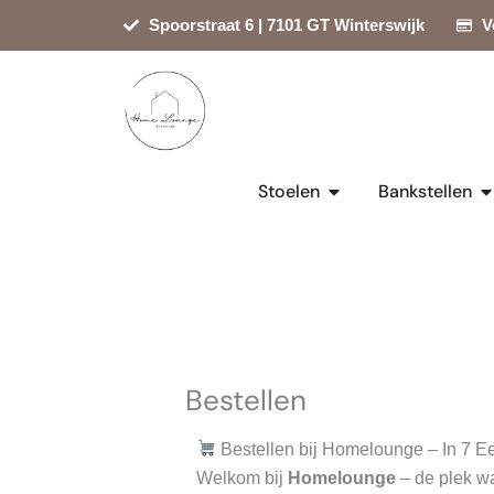
Ga
Spoorstraat 6 | 7101 GT Winterswijk
V
naar
de
inhoud
Open Stoelen
Op
Stoelen
Bankstellen
Bestellen
Bestellen bij Homelounge – In 7 
Welkom bij
Homelounge
– de plek wa