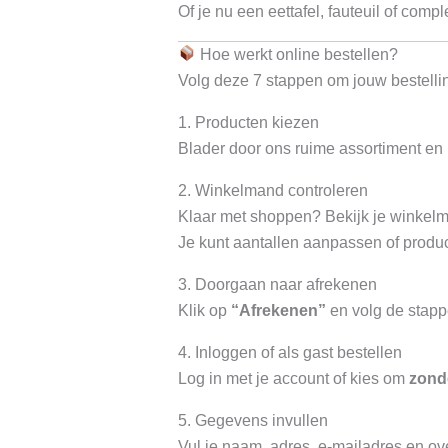
Of je nu een eettafel, fauteuil of comp
Hoe werkt online bestellen?
Volg deze 7 stappen om jouw bestellin
1. Producten kiezen
Blader door ons ruime assortiment en 
2. Winkelmand controleren
Klaar met shoppen? Bekijk je winkel
Je kunt aantallen aanpassen of produc
3. Doorgaan naar afrekenen
Klik op
“Afrekenen”
en volg de stapp
4. Inloggen of als gast bestellen
Log in met je account of kies om
zond
5. Gegevens invullen
Vul je naam, adres, e-mailadres en ov