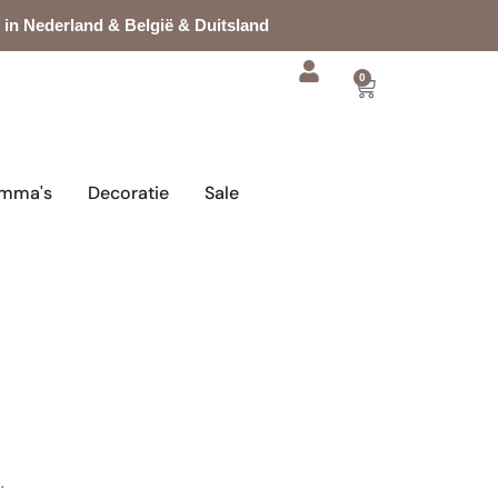
 in Nederland & België & Duitsland
0
Cart
mma's
Decoratie
Sale
.