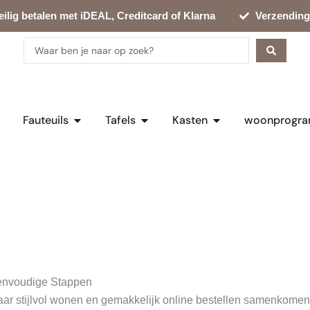
eilig betalen met iDEAL, Creditcard of Klarna
Verzending
Search
...
en Bankstellen
Open Fauteuils
Open Tafels
Open Kasten
Fauteuils
Tafels
Kasten
woonprogra
Eenvoudige Stappen
ar stijlvol wonen en gemakkelijk online bestellen samenkomen