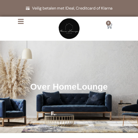
Ga
Veilig betalen met IDeal, Creditcard of Klarna
naar
de
0
Cart
inhoud
Over HomeLounge