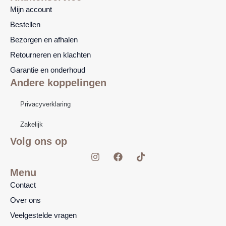
Mijn account
Bestellen
Bezorgen en afhalen
Retourneren en klachten
Garantie en onderhoud
Andere koppelingen
Privacyverklaring
Zakelijk
Volg ons op
I
F
T
n
a
i
s
c
k
Menu
t
e
t
Contact
a
b
o
g
o
k
Over ons
r
o
a
k
Veelgestelde vragen
m