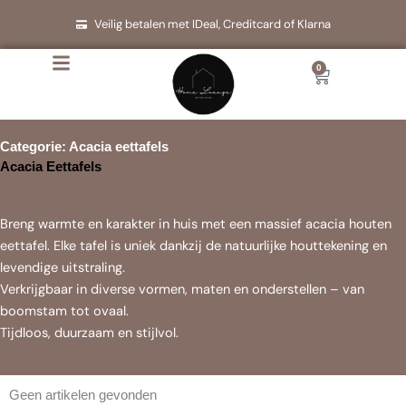
Ga
Veilig betalen met IDeal, Creditcard of Klarna
naar
de
0
Cart
inhoud
Categorie: Acacia eettafels
Acacia Eettafels
Breng warmte en karakter in huis met een massief acacia houten
eettafel. Elke tafel is uniek dankzij de natuurlijke houttekening en
levendige uitstraling.
Verkrijgbaar in diverse vormen, maten en onderstellen – van
boomstam tot ovaal.
Tijdloos, duurzaam en stijlvol.
Geen artikelen gevonden