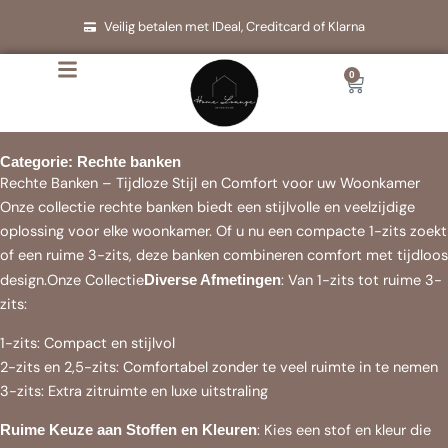
Ga
Veilig betalen met IDeal, Creditcard of Klarna
naar
de
0
Cart
inhoud
Categorie: Rechte banken
Rechte Banken – Tijdloze Stijl en Comfort voor uw Woonkamer
Onze collectie rechte banken biedt een stijlvolle en veelzijdige
oplossing voor elke woonkamer. Of u nu een compacte 1-zits zoekt
of een ruime 3-zits, deze banken combineren comfort met tijdloos
design.Onze Collectie
: Van 1-zits tot ruime 3-
Diverse Afmetingen
zits:
1-zits: Compact en stijlvol
2-zits en 2,5-zits: Comfortabel zonder te veel ruimte in te nemen
3-zits: Extra zitruimte en luxe uitstraling
: Kies een stof en kleur die
Ruime Keuze aan Stoffen en Kleuren