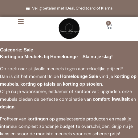
Ga
Veilig betalen met IDeal, Creditcard of Klarna
naar
de
0
Cart
inhoud
Categorie: Sale
Korting op Meubels bij Homelounge – Sla nu je slag!
Op zoek naar stijlvolle meubels tegen aantrekkelijke prijzen?
Dan is dit het moment! In de
vind je
Homelounge Sale
korting op
,
en
.
meubels
korting op tafels
korting op stoelen
Of je nu je woonkamer, eetkamer of kantoor wilt upgraden, onze
meubels bieden de perfecte combinatie van
,
en
comfort
kwaliteit
.
design
Profiteer van
op geselecteerde producten en maak je
kortingen
interieur compleet zonder je budget te overschrijden. Grijp nu je
kans en scoor de mooiste meubels voor een scherpe prijs!