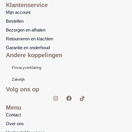
Klantenservice
Mijn account
Bestellen
Bezorgen en afhalen
Retourneren en klachten
Garantie en onderhoud
Andere koppelingen
Privacyverklaring
Zakelijk
Volg ons op
I
F
T
n
a
i
s
c
k
Menu
t
e
t
Contact
a
b
o
g
o
k
Over ons
r
o