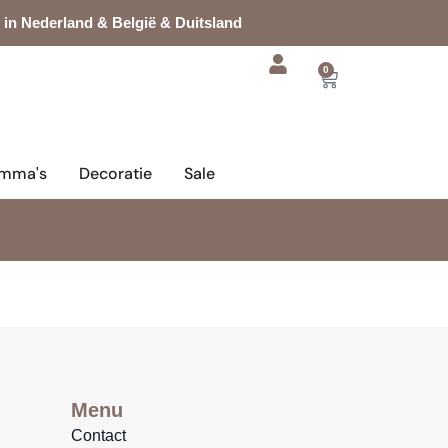
 in Nederland & België & Duitsland
0
Cart
mma's
Decoratie
Sale
Menu
Contact