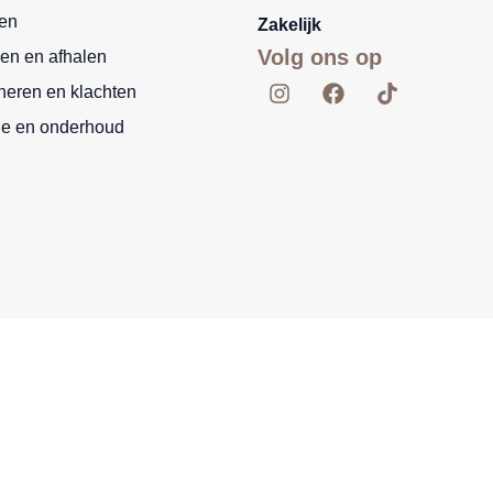
len
Zakelijk
Volg ons op
en en afhalen
I
F
T
neren en klachten
n
a
i
s
c
k
ie en onderhoud
t
e
t
a
b
o
g
o
k
r
o
a
k
m