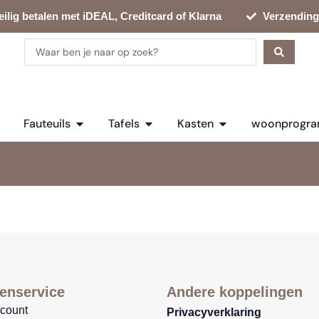
eilig betalen met iDEAL, Creditcard of Klarna
Verzending
Search
...
en Bankstellen
Open Fauteuils
Open Tafels
Open Kasten
Fauteuils
Tafels
Kasten
woonprogra
enservice
Andere koppelingen
ccount
Privacyverklaring