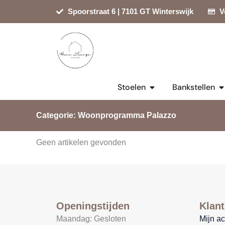
Ga
Spoorstraat 6 | 7101 GT Winterswijk
V
naar
de
inhoud
Open Stoelen
Op
Stoelen
Bankstellen
Categorie: Woonprogramma Palazzo
Geen artikelen gevonden
Openingstijden
Klant
Maandag: Gesloten
Mijn a