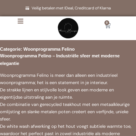
Ga
Veilig betalen met IDeal, Creditcard of Klarna
naar
de
0
Cart
inhoud
Categorie: Woonprogramma Felino
Woonprogramma Felino – Industriële sfeer met moderne
elegantie
Woonprogramma Felino is meer dan alleen een industrieel
woonprogramma; het is een statement in je interieur.
De strakke lijnen en stijlvolle look geven een moderne en
eigentijdse uitstraling aan je ruimte.
De combinatie van gerecycled teakhout met een metaalkleurige
omlijsting en slanke metalen poten creëert een verfijnde, unieke
sfeer.
De white wash afwerking op het hout voegt subtiele warmte toe,
waardoor het perfect past in zowel industriële als moderne