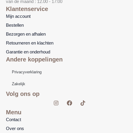
van de maand : 12.00 - 17:00
Klantenservice
Mijn account
Bestellen
Bezorgen en afhalen
Retourneren en klachten
Garantie en onderhoud
Andere koppelingen
Privacyverklaring
Zakelijk
Volg ons op
I
F
T
n
a
i
s
c
k
Menu
t
e
t
Contact
a
b
o
g
o
k
Over ons
r
o