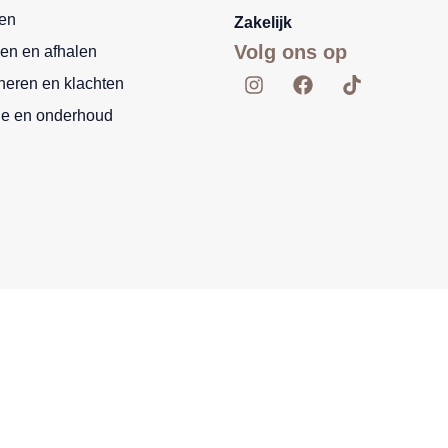
len
Zakelijk
Volg ons op
en en afhalen
I
F
T
neren en klachten
n
a
i
s
c
k
ie en onderhoud
t
e
t
a
b
o
g
o
k
r
o
a
k
m