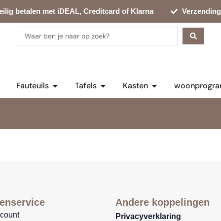
eilig betalen met iDEAL, Creditcard of Klarna
Verzending
Search
...
en Bankstellen
Open Fauteuils
Open Tafels
Open Kasten
Fauteuils
Tafels
Kasten
woonprogra
enservice
Andere koppelingen
ccount
Privacyverklaring