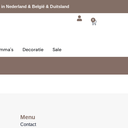
 in Nederland & België & Duitsland
0
Cart
mma's
Decoratie
Sale
Menu
Contact