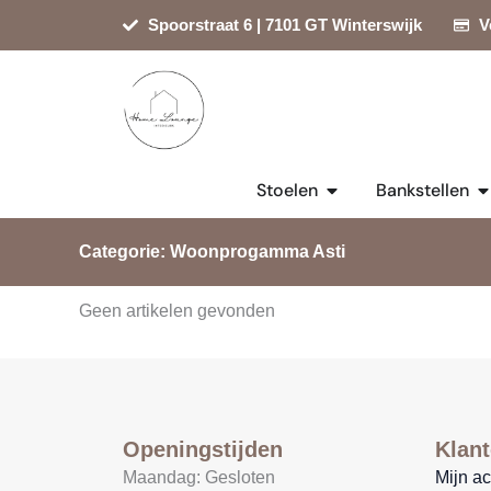
Ga
Spoorstraat 6 | 7101 GT Winterswijk
V
naar
de
inhoud
Open Stoelen
Op
Stoelen
Bankstellen
Categorie: Woonprogamma Asti
Geen artikelen gevonden
Openingstijden
Klant
Maandag: Gesloten
Mijn a